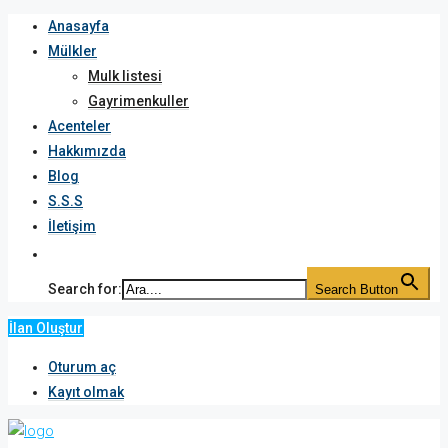
Anasayfa
Mülkler
Mulk listesi
Gayrimenkuller
Acenteler
Hakkımızda
Blog
S.S.S
İletişim
Search for:
Search Button
İlan Oluştur
Oturum aç
Kayıt olmak