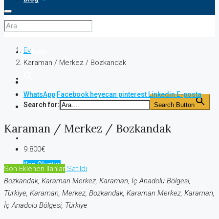
S.S.S
Ev
İletişim
Karaman / Merkez / Bozkandak
WhatsApp
Facebook
heyecan
pinterest
Linkedin
E-posta
Search for:
Search Button
Karaman / Merkez / Bozkandak
9.800€
İlan Oluştur
Son Eklenen Ilanlar
Satildi
Bozkandak, Karaman Merkez, Karaman, İç Anadolu Bölgesi,
Türkiye, Karaman, Merkez, Bozkandak, Karaman Merkez, Karaman,
İç Anadolu Bölgesi, Türkiye