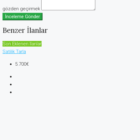
gözden geçirmek
İnceleme Gönder
Benzer İlanlar
Son Eklenen Ilanlar
Satilik
Tarla
5.700€