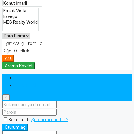
Fiyat Aralığı
From
To
Diğer Özellikler
Ara
Arama Kaydet
Oturum aç
Kayıt olmak
×
Beni hatırla
Şifreni mi unuttun?
Oturum aç