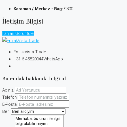
Karaman / Merkez - Bag:
9800
İletişim Bilgisi
İlanları Görüntüle
EmlakVista Trade
+31 6 45820344
WhatsApp
Bu emlak hakkında bilgi al
Adınız
Telefon
E-Posta
Ben