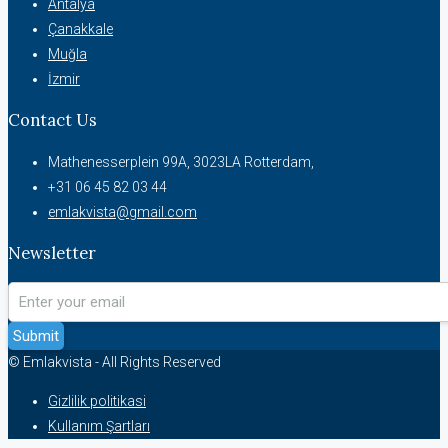
Antalya
Çanakkale
Muğla
İzmir
Contact Us
Mathenesserplein 99A, 3023LA Rotterdam,
+31 06 45 82 03 44
emlakvista@gmail.com
Newsletter
Submit
© Emlakvista - All Rights Reserved
Gizlilik politikasi
Kullanım Şartları