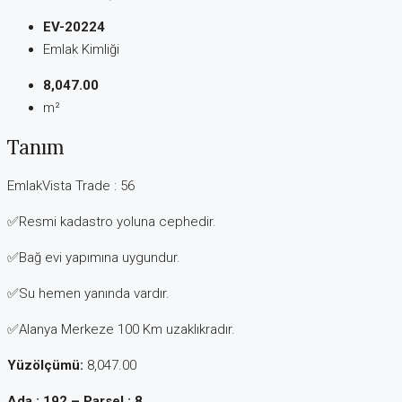
EV-20224
Emlak Kimliği
8,047.00
m²
Tanım
EmlakVista Trade : 56
✅Resmi kadastro yoluna cephedir.
✅Bağ evi yapımına uygundur.
✅Su hemen yanında vardır.
✅Alanya Merkeze 100 Km uzaklıkradır.
Yüzölçümü:
8,047.00
Ada : 192 – Parsel : 8