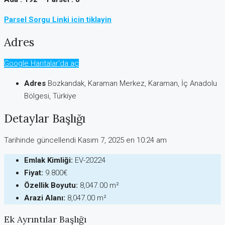
Parsel Sorgu Linki icin tiklayin
Adres
Google Haritalar'da aç
Adres
Bozkandak, Karaman Merkez, Karaman, İç Anadolu
Bölgesi, Türkiye
Detaylar Başlığı
Tarihinde güncellendi Kasım 7, 2025 en 10:24 am
Emlak Kimliği:
EV-20224
Fiyat:
9.800€
Özellik Boyutu:
8,047.00 m²
Arazi Alanı:
8,047.00 m²
Ek Ayrıntılar Başlığı