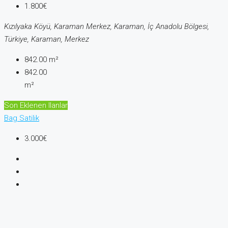
1.800€
Kızılyaka Köyü, Karaman Merkez, Karaman, İç Anadolu Bölgesi,
Türkiye, Karaman, Merkez
842.00
m²
842.00
m²
Son Eklenen Ilanlar
Bag
Satilik
3.000€